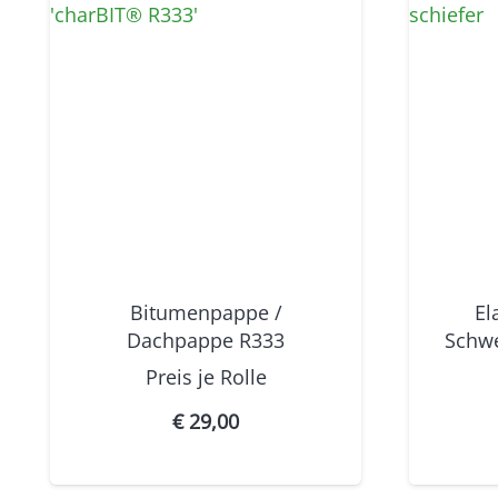
Bitumenpappe /
El
Dachpappe R333
Schw
Preis je
Rolle
€
29,00