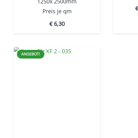
1250x 2500mm
Preis je
qm
€
6,30
ANGEBOT!