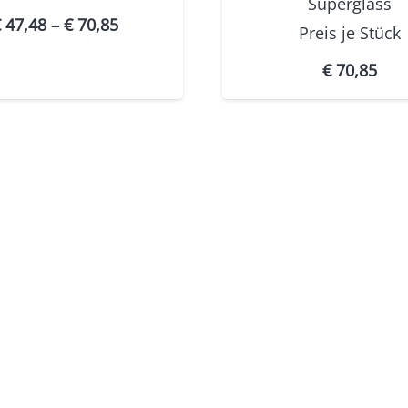
Superglass
Preisspanne:
€
47,48
–
€
70,85
Preis je
Stück
€ 47,48
€
70,85
bis
€ 70,85