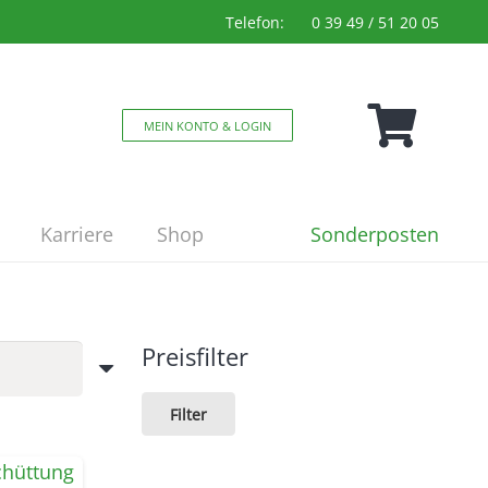
Telefon:
0 39 49 / 51 20 05
MEIN KONTO & LOGIN
Sonderposten
Karriere
Shop
Preisfilter
Min.
Max.
Filter
Preis
Preis