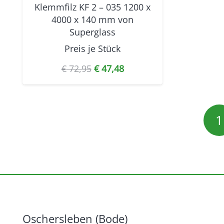
Klemmfilz KF 2 – 035 1200 x
4000 x 140 mm von
Superglass
Preis je
Stück
Ursprünglicher
Aktueller
€
72,95
€
47,48
Preis
Preis
war:
ist:
€ 72,95
€ 47,48.
1
Oschersleben (Bode)