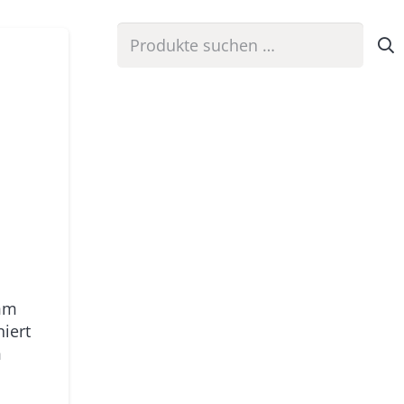
Suchen
nach:
mm
iert
m