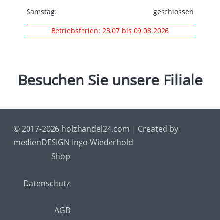
Samstag:
geschlossen
Betriebsferien: 23.07 bis 09.08.2026
Wir
Besuchen
freuen
Sie
uns
unsere
über
Filiale
Ihren Besuch
© 2017-2026 holzhandel24.com | Created by
medienDESIGN Ingo Wiederhold
Shop
Datenschutz