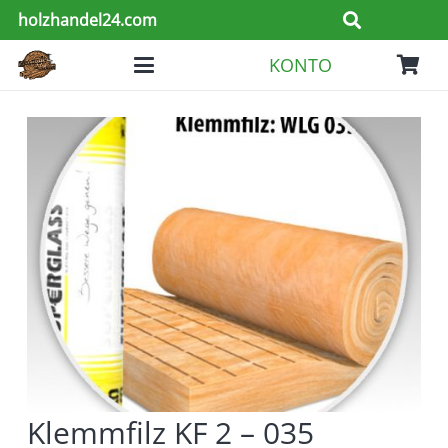
holzhandel24.com
KONTO
Es befinden sich keine Produkte im Warenkorb.
Klemmfilz KF 2 – 035