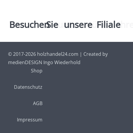
Wir
Besuchen
freuen
Sie
uns
unsere
über
Filial
Ihren Besuch
© 2017-2026 holzhandel24.com | Created by
medienDESIGN Ingo Wiederhold
Shop
Datenschutz
AGB
Impressum