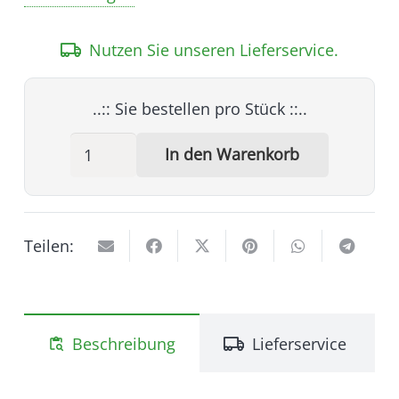
Material:
Stahl – robust,
witterungsbeständig
Nutzen Sie unseren Lieferservice.
Funktion:
sichere Verankerung von
Pfosten und Konstruktionen
..:: Sie bestellen pro
Stück
::..
Einsatzbereiche:
Zäune, Pergolen,
Bodeneinschlaghülse
Carports, Gartenkonstruktionen, Pfosten
In den Warenkorb
71
x
71
mm
Teilen:
Menge
Beschreibung
Lieferservice
content_paste_search