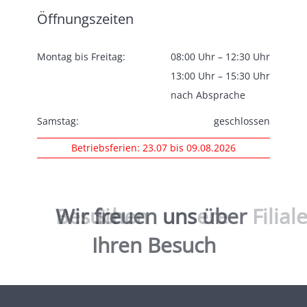
Öffnungszeiten
Montag bis Freitag:
08:00 Uhr – 12:30 Uhr
13:00 Uhr – 15:30 Uhr
nach Absprache
Samstag:
geschlossen
Betriebsferien: 23.07 bis 09.08.2026
Wir
Besuchen
freuen
Sie
uns
unsere
über
Filial
Ihren Besuch