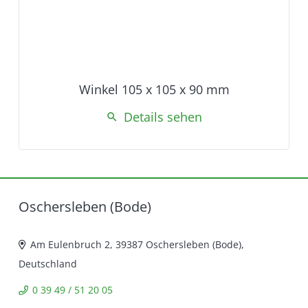
Winkel 105 x 105 x 90 mm
Details sehen
search
Oschersleben (Bode)
Am Eulenbruch 2, 39387 Oschersleben (Bode),
Deutschland
0 39 49 / 51 20 05