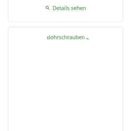
Details sehen
search