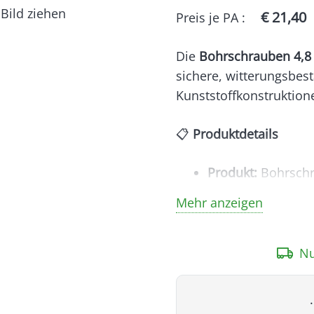
Bild ziehen
€
21,40
Preis je
PA
:
Die
Bohrschrauben 4,8 
sichere, witterungsbest
Kunststoffkonstruktion
📋
Produktdetails
Produkt:
Bohrschr
Maße:
4,8 x 60 m
Mehr anzeigen
Kopf:
Sechskant 
Oberfläche:
verzin
Nu
Besonderheiten:
s
Packungsinhalt:
10