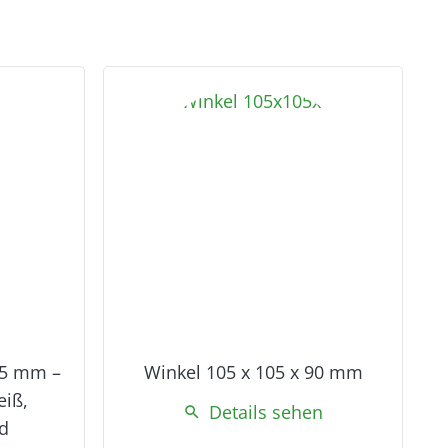
35 mm –
Winkel 105 x 105 x 90 mm
eiß,
Details sehen
search
d