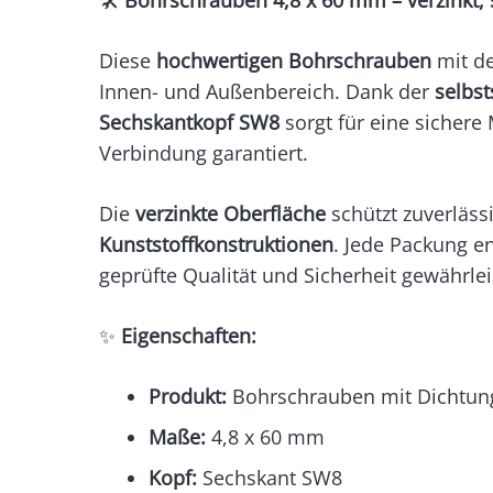
🛠️
Bohrschrauben 4,8 x 60 mm – verzinkt,
Diese
hochwertigen Bohrschrauben
mit d
Innen- und Außenbereich. Dank der
selbs
Sechskantkopf SW8
sorgt für eine sichere
Verbindung garantiert.
Die
verzinkte Oberfläche
schützt zuverläss
Kunststoffkonstruktionen
. Jede Packung e
geprüfte Qualität und Sicherheit gewährlei
✨
Eigenschaften:
Produkt:
Bohrschrauben mit Dichtun
Maße:
4,8 x 60 mm
Kopf:
Sechskant SW8