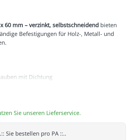
x 60 mm – verzinkt, selbstschneidend
bieten
ändige Befestigungen für Holz-, Metall- und
en.
auben mit Dichtung
m
SW8
kt – korrosionsbeständig
tzen Sie unseren Lieferservice.
elbstschneidend, mit Bohrspitze, inkl. Dichtung
..:: Sie bestellen pro
PA
::..
0 Stück