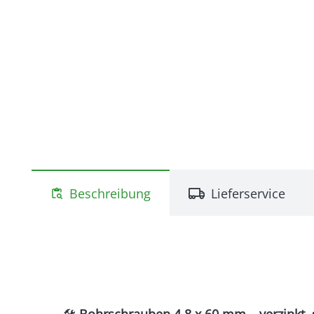
Beschreibung
Lieferservice
content_paste_search