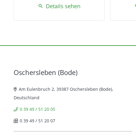
Details sehen
search
s
Oschersleben (Bode)
Am Eulenbruch 2, 39387 Oschersleben (Bode),
Deutschland
0 39 49 / 51 20 05
0 39 49 / 51 20 07