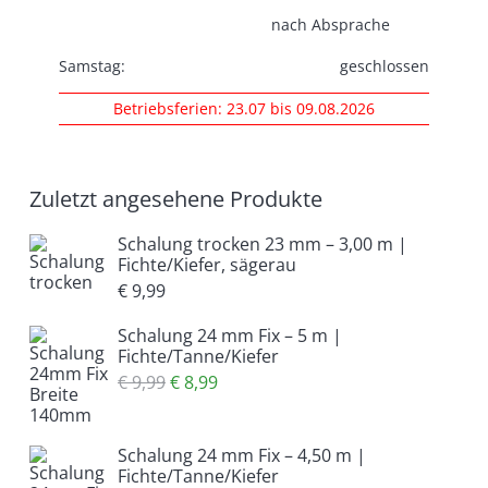
nach Absprache
Samstag:
geschlossen
Betriebsferien: 23.07 bis 09.08.2026
Zuletzt angesehene Produkte
Schalung trocken 23 mm – 3,00 m |
Fichte/Kiefer, sägerau
€
9,99
Schalung 24 mm Fix – 5 m |
Fichte/Tanne/Kiefer
Ursprünglicher
Aktueller
€
9,99
€
8,99
Preis
Preis
war:
ist:
Schalung 24 mm Fix – 4,50 m |
€ 9,99
€ 8,99.
Fichte/Tanne/Kiefer