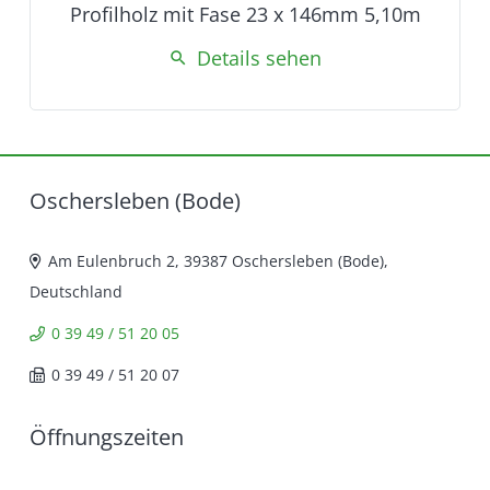
Profilholz mit Fase 23 x 146mm 5,10m
Details sehen
search
Oschersleben (Bode)
Am Eulenbruch 2, 39387 Oschersleben (Bode),
Deutschland
0 39 49 / 51 20 05
0 39 49 / 51 20 07
Öffnungszeiten