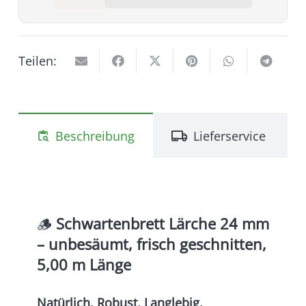
Lärche
Vorteile: langlebig, robust,
24
witterungsbeständig
mm
–
Teilen:
5,00
m,
unbesäumt
&
Beschreibung
Lieferservice
content_paste_search
frisch
geschnitten
Menge
🪵
Schwartenbrett Lärche 24 mm
– unbesäumt, frisch geschnitten,
5,00 m Länge
Natürlich. Robust. Langlebig.