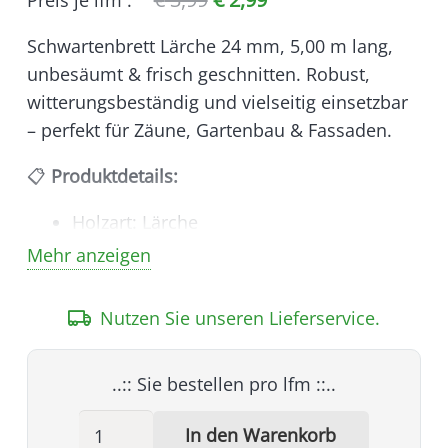
Preis je
lfm
:
Preis
Preis
Schwartenbrett Lärche 24 mm, 5,00 m lang,
war:
ist:
unbesäumt & frisch geschnitten. Robust,
€ 3,99
€ 2,99.
witterungsbeständig und vielseitig einsetzbar
– perfekt für Zäune, Gartenbau & Fassaden.
📋
Produktdetails:
Holzart: Lärche
Mehr anzeigen
Stärke: 24 mm
Breite: 160–220 mm
Nutzen Sie unseren Lieferservice.
Länge: 5,00 m
Oberfläche: unbesäumt, frisch
..:: Sie bestellen pro
lfm
::..
geschnitten
Schwartenbrett
In den Warenkorb
Einsatz: Zäune, Gartenbau, Fassaden