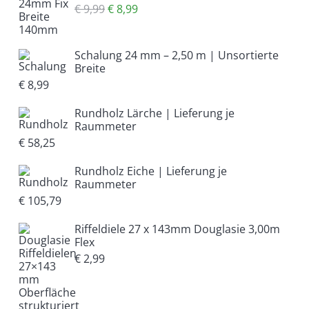
Ursprünglicher
Aktueller
€
9,99
€
8,99
Preis
Preis
war:
ist:
Schalung 24 mm – 2,50 m | Unsortierte
€ 9,99
€ 8,99.
Breite
€
8,99
Rundholz Lärche | Lieferung je
Raummeter
€
58,25
Rundholz Eiche | Lieferung je
Raummeter
€
105,79
Riffeldiele 27 x 143mm Douglasie 3,00m
Flex
€
2,99