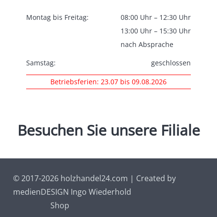
Montag bis Freitag:
08:00 Uhr – 12:30 Uhr
13:00 Uhr – 15:30 Uhr
nach Absprache
Samstag:
geschlossen
Betriebsferien: 23.07 bis 09.08.2026
Wir
Besuchen
freuen
Sie
uns
unsere
über
Filiale
Ihren Besuch
© 2017-2026 holzhandel24.com | Created by
medienDESIGN Ingo Wiederhold