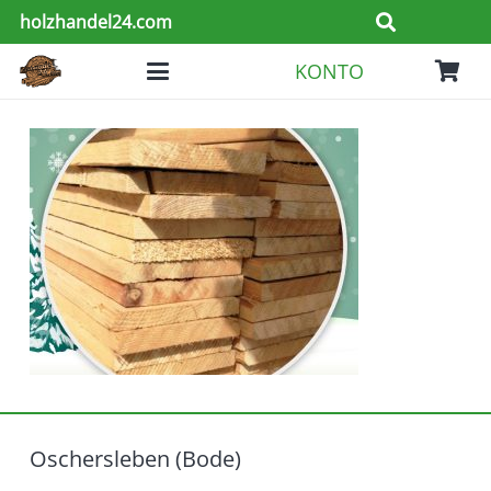
holzhandel24.com
KONTO
Es befinden sich keine Produkte im Warenkorb.
Oschersleben (Bode)