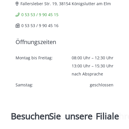
Fallersleber Str. 19, 38154 Königslutter am Elm
0 53 53 / 9 90 45 15
0 53 53 / 9 90 45 16
Öffnungszeiten
Montag bis Freitag:
08:00 Uhr – 12:30 Uhr
13:00 Uhr – 15:30 Uhr
nach Absprache
Samstag:
geschlossen
Wir
Besuchen
freuen
Sie
uns
unsere
über
Filiale
Ihren Besuch