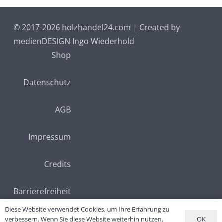
© 2017-2026 holzhandel24.com | Created by
medienDESIGN Ingo Wiederhold
Shop
Datenschutz
AGB
Impressum
Credits
Diese Website verwendet Cookies, um Ihre Erfahrung zu
Barrierefreiheit
OK
verbessern. Wenn Sie diese Website weiterhin nutzen,