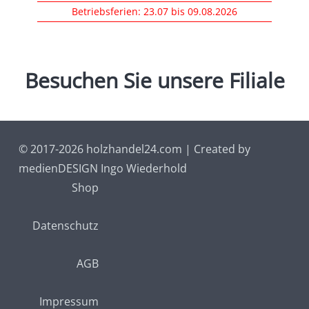
Betriebsferien: 23.07 bis 09.08.2026
Wir
Besuchen
freuen
Sie
uns
unsere
über
Filiale
Ihren Besuch
© 2017-2026 holzhandel24.com | Created by
medienDESIGN Ingo Wiederhold
Shop
Datenschutz
AGB