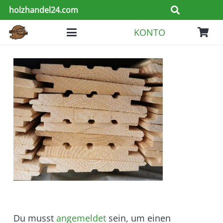
holzhandel24.com
KONTO
Es befinden sich keine Produkte im Warenkorb.
Du musst
angemeldet
sein, um einen