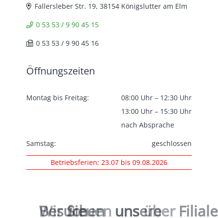
Fallersleber Str. 19, 38154 Königslutter am Elm
0 53 53 / 9 90 45 15
0 53 53 / 9 90 45 16
Öffnungszeiten
Montag bis Freitag:
08:00 Uhr – 12:30 Uhr
13:00 Uhr – 15:30 Uhr
nach Absprache
Samstag:
geschlossen
Betriebsferien: 23.07 bis 09.08.2026
Wir
Besuchen
freuen
Sie
uns
unsere
über
Filial