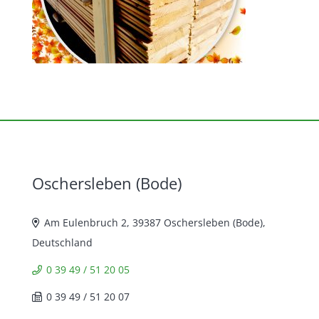
Oschersleben (Bode)
Am Eulenbruch 2, 39387 Oschersleben (Bode),
Deutschland
0 39 49 / 51 20 05
0 39 49 / 51 20 07