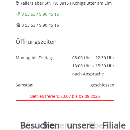
Fallersleber Str. 19, 38154 Königslutter am Elm
0 53 53 / 9 90 45 15
0 53 53 / 9 90 45 16
Öffnungszeiten
Montag bis Freitag:
08:00 Uhr – 12:30 Uhr
13:00 Uhr – 15:30 Uhr
nach Absprache
Samstag:
geschlossen
Betriebsferien: 23.07 bis 09.08.2026
Wir
Besuchen
freuen
Sie
uns
unsere
über
Filial